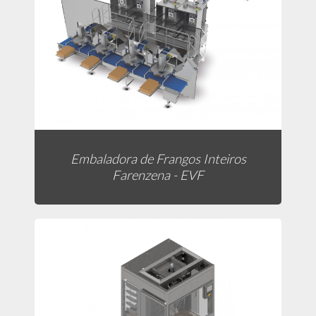
Embaladora de Frangos Inteiros
Farenzena - EVF