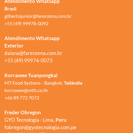
Atendimento Whatsapp
Brasil
gilbertojunior@farenzena.com.br
+55 (49) 99978-0092
Atendimento Whatsapp
Exterior
daiana@farenzena.com.br
+55 (49) 99974-0073
Korrawee Tuanpongkai
MT Food Systems - Bangkok,
Tailândia
korrawee@mtfs.co.th
+66 89 772 7072
Freder Obregon
GYO Tecnologia - Lima,
Peru
fobregon@gyotecnologia.com.pe