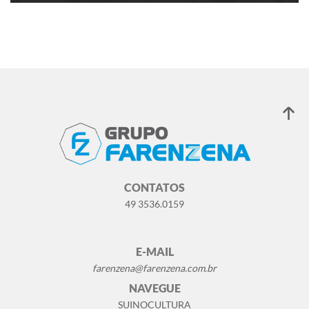
O fruto do trabalho do Sr. Doralino
Farenzena, reconhecido por sua destreza no
trabalho com o metal, foi a matriz percursora
do que 30 anos depois se tornaria o Grupo
Farenzena.
CONTATOS
49 3536.0159
E-MAIL
farenzena@farenzena.com.br
NAVEGUE
SUINOCULTURA