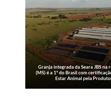
Granja integrada da Seara JBS na 
(MS) é a 1ª do Brasil com certificaç
Estar Animal pela Produt
Unidade adota maternidade com alto níve
sistema de cobertura seguida de alo
enriquecimento ambiental duplo em toda
coletiva.