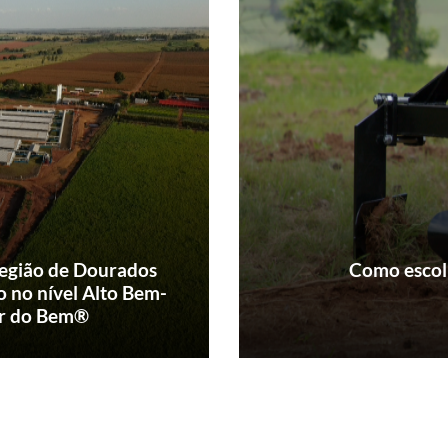
região de Dourados
Como escol
ão no nível Alto Bem-
or do Bem®
l de bem-estar animal,
Um implemento agrícol
jamento em grupo e
pontos positivos para 
s as baias de gestação
menos esforço, mais 
balança está o i