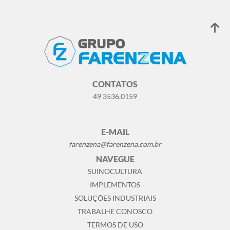
normativas em diversos países, sobretudo em
países europeus. Aos poucos, essas mudanças
estão chegando no Brasil.
CONTATOS
49 3536.0159
E-MAIL
farenzena@farenzena.com.br
NAVEGUE
SUINOCULTURA
IMPLEMENTOS
SOLUÇÕES INDUSTRIAIS
TRABALHE CONOSCO
TERMOS DE USO