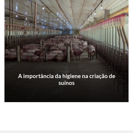
pretende trabalhar.
A importância da higiene na criação de
suínos
Quando se pensa em biosseguridade e
desafios para se manter a saúde dos animais
em dia, se pensa na diminuição do uso de
antimicrobianos. Essa tendência reflete as
iniciativas que estão ocorrendo em instruções