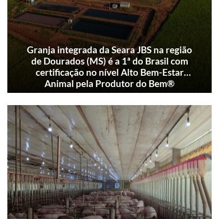
Granja integrada da Seara JBS na região
de Dourados (MS) é a 1ª do Brasil com
certificação no nível Alto Bem-Estar
Animal pela Produtor do Bem®
Unidade adota maternidade com alto nível de
bem-estar animal, sistema de cobertura
seguida de alojamento em grupo e
enriquecimento ambiental duplo em todas as
baias de gestação coletiva.