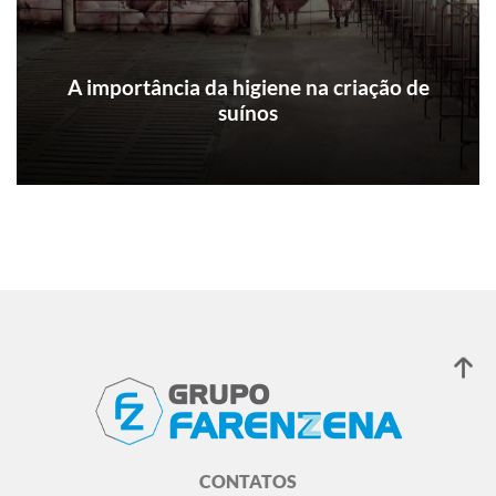
A importância da higiene na criação de
suínos
Quando se pensa em biosseguridade e
desafios para se manter a saúde dos animais
em dia, se pensa na diminuição do uso de
antimicrobianos. Essa tendência reflete as
iniciativas que estão ocorrendo em instruções
normativas em diversos países, sobretudo em
países europeus. Aos poucos, essas mudanças
estão chegando no Brasil.
CONTATOS